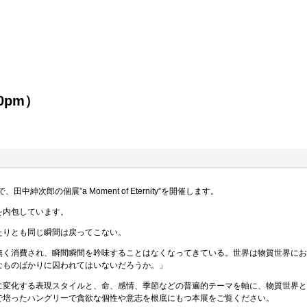
00pm）
、田中紳次郎の個展”a Moment of Eternity”を開催します。
を内包しています。
たりとも同じ瞬間は戻ってこない。
無く消費され、瞬間瞬間を吟味することはなくなってきている。世界は物質世界に
なものばかりに囚われてはいないだろうか。」
に変化する表現スタイルと、命、感情、季節などの普遍的テーマを軸に、物質世界
で培ったハングリーで貪欲な個性や意志を根底にもつ本展をご覧ください。