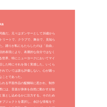
ka
同義だ。元々はダンサーとして16歳から
ストリートで、クラブで、舞台で、見知ら
た。踊りが私にもたらしたのは「自由」
語的表現により、表層的な自分ではなく
る世界。特にニューヨークにおいてマイ
活した時にそれを強く実感した。いくら
されていては誰も評価しない。心が踊っ
なことであった。
られる平面作品の醍醐味に惹かれ、制作
際には、音楽が身体を自然に動かすが如
く落とし込めるかに注力する。そのため
オブジェクトを選択し、余計な情報をで