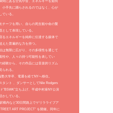
瞬間にある空気や音、エネルギーを如何
。小手先に踊らされるのではなく、心が
している。
モチーフを用い、自らの死生観や命の繋
題として表現している。
宿るエネルギーを純粋に伝達する媒体で
超えた普遍的な力を持つ。
法は無限に広がり、その多様性を通じて
面性や、人々の持つ可能性を表してい
の経験から、その作品には音楽的リズム
見られる。
慶應義塾大学卒、電通を経てNYへ移住。
ト 、ダンサーとしてNile Rodgers
ンド”BSWK”立ち上げ、平成中村座NY公演
活かしている。
や駅構内など30日間路上でゲリラライブア
EET ART PROJECT” を開催。同年に