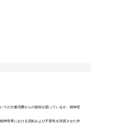
おいての大量消費からの脱却を図っているが、精神世
と精神世界における流転および不変性を同居させた作