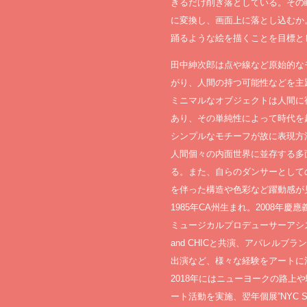
きるだけ削ぎ落としている。その
に変換し、画面上に落とし込むか
踊るような絵を描くことを目標と
田中紳次郎は点や線など原始的な
がり、人間の持つ可能性などを主
ミニマルなオブジェクトは人間に
あり、その単純性によって時代を
シンプルなモチーフが故に表現方
人間個々の内面世界に並存する多
る。また、自らのダンサーとして
を伴った構造や色彩など躍動感が
1985年CA州生まれ。2008年
ミュージカルプロデューサーアシスタン
and CHICと共演、アパレルブラ
出演など、様々な経験をアートに
2018年にはニューヨークの路上
ート活動を実施、翌年個展”NYC STR