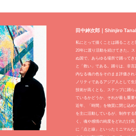
田中紳次郎｜Shinjiro Tana
私にとって描くことは踊ることと
20年に渡り活動を続けてきた。
ぬ国で、あらゆる場所で踊ってき
と「救い」である。踊りは、非言
内なる魂の色をそのまま評価され
ノリティであるアジア人として生
技術が高くとも、ステップに踊ら
ているかどうか、それが最も重要
近年、「時間」を物質に閉じ込め
を主に活動しているが、制作する
く、魂や感情の純度をどれだけ高
に「点と線」といったミニマルな