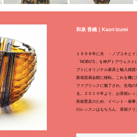
和泉 香織｜Kaori Izumi
１９９８年に夫 ・ノブユキとイ
「NOBU’S」を神戸トアウェス
プトにオリジナル家具と輸入雑貨
新港貿易会館に移転。これを機に
ファブリックに魅了され、生地の
る。２０１０年より、お茶箱レッ
茶箱普及のため、イベント・催事
のレッスンはもちろん、茶箱クリ