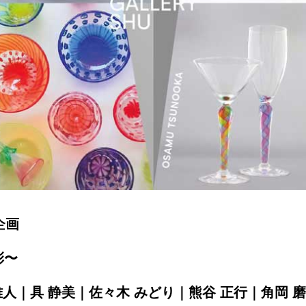
企画
彩〜
雅人｜具 静美｜佐々木 みどり｜熊谷 正行｜角岡 