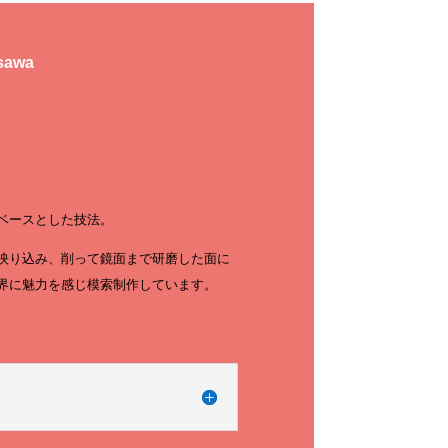
sawa
ベースとした技法。
映り込み、削って鏡面まで研磨した面に
界に魅力を感じ模索制作しています。