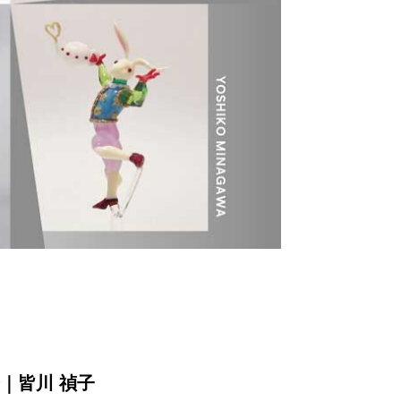
磨｜皆川 禎子