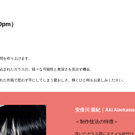
00pm）
間を作り上げます。
込まれたガラスの、様々な可能性と奥深さを見出す機会。
れた作風で思わず手にしてしまう愛おしさ。輝くひと時をお楽しみください。
安倍川 亜紀｜Aki Abekawa
＜制作技法の特徴＞
吹いたガラス器にエナメル
絵
付け