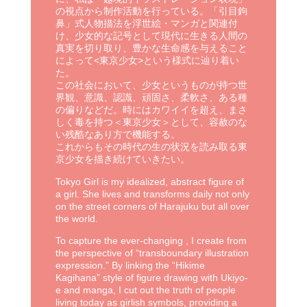
の視点から制作活動を行っている。「引目鉤
鼻」式人物描法を浮世絵・マンガと関連付
け、少女的な記号として現代に生きる人間の
真実を切り取り、豊かな生命感を与えること
によって<東京少女>という様式に辿り着い
た。
この社会において、少女というものが持つ世
界観、意識、認識、頑固さ、柔軟さ、ある種
の偏りなどだ。時にはカワイイを超え、まさ
しく毒を持つ＜東京少女＞として、容赦のな
い残酷なあり方で機能する。
これからもその時代の生の状況を読み取る東
京少女を描き続けていきたい。
Tokyo Girl is my idealized, abstract figure of
a girl. She lives and transforms daily not only
on the street corners of Harajuku but all over
the world.
To capture the ever-changing
, I create from
the perspective of “transboundary illustration
expression.” By linking the “Hikime
Kagihana” style of figure drawing with Ukiyo-
e and manga, I cut out the truth of people
living today as girlish symbols, providing a