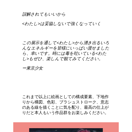
誤解されてもいいから
<
わたし
>
は妥協しないで強くなっていく
この展示を通して
<
わたし
>
から湧き出るいろ
んなエネルギーを皆様にいっぱい渡せました
ら、幸いです。時には毒を吐いている
<
わた
し
>
もぜひ、楽しんで観てみてください。
ー東京少女
これまで以上に絵画としての構成要素、下地作
りから構図、色彩、ブラシュストローク、意志
のある線を描くことに気を配り、最高の仕上が
りだと本人もいう作品群をお楽しみください。