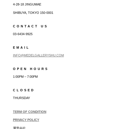
4-28-18 JINGUMAE
SHIBUYA, TOKYO 150-0001
CONTACT US
03-6434-9925
EMAIL
INFO@MEDELGALLERYSHU.COM
OPEN HOURS
1:00PM – 7:00PM
CLOSED
THURSDAY
TERM OF CONDITION
PRIVACY POLICY
運営会社