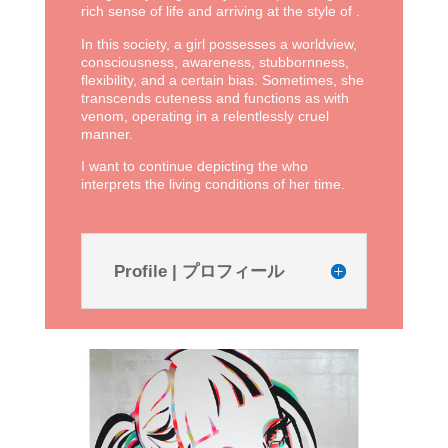
rich sense of life and arriving at the style of
.
In this society, a girl possesses a worldview,
consciousness, awareness, stubbornness,
flexibility, and a certain bias. Sometimes, she
transcends cuteness and functions as
with
venom, operating in a relentlessly cruel
manner.
I want to continue depicting the
who
interprets the living conditions of her time.
Profile | プロフィール