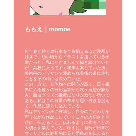
ももえ｜momoe
何十巻と続く単行本を全巻揃えるほど漫画が
好きで、幼い頃からイラストを描いている子
供だった。私はただ楽しんで描き続けていた
が、高校に入ってすぐ将来を案じていた折、
美術科のデッサンで褒められ美術の道に進む
ことをその時には決めていた。
その一方で、立体物への関心が高く、日々視
界に入る種々の日用品等から次々連想が膨ら
み、面白グッズの量産になりかねない勢いで
ある。私はこの日常の些細な思い付きを捉え
て、作品に落とし込んでいる。
私はデザイン科に在籍し、自身のこだわりを
守りながら作品にしていくことの大切さと同
時に、伝えること、伝わるように作ることの
大切さを学んでいる。ゆえに、自分が日常の
マテリアルに刹那的に見た面白みを伝えるた