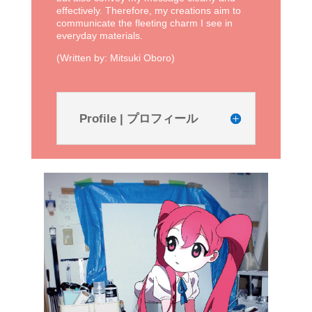
effectively. Therefore, my creations aim to
communicate the fleeting charm I see in
everyday materials.
(Written by: Mitsuki Oboro)
Profile | プロフィール