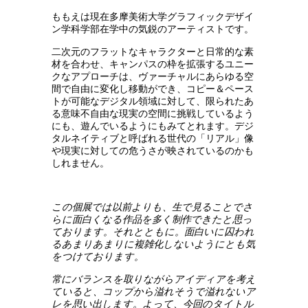
ももえは現在多摩美術大学グラフィックデザイ
ン学科学部在学中の気鋭のアーティストです。
二次元のフラットなキャラクターと日常的な素
材を合わせ、キャンパスの枠を拡張するユニー
クなアプローチは、ヴァーチャルにあらゆる空
間で自由に変化し移動ができ、コピー＆ペース
トが可能なデジタル領域に対して、限られたあ
る意味不自由な現実の空間に挑戦しているよう
にも、遊んでいるようにもみてとれます。デジ
タルネイティブと呼ばれる世代の「リアル」像
や現実に対しての危うさが映されているのかも
しれません。
この個展では以前よりも、生で見ることでさ
らに面白くなる作品を多く制作できたと思っ
ております。それとともに。面白いに囚われ
るあまりあまりに複雑化しないようにとも気
をつけております。
常にバランスを取りながらアイディアを考え
ていると、コップから溢れそうで溢れないア
レを思い出します。よって、今回のタイトル