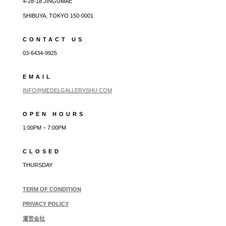
4-28-18 JINGUMAE
SHIBUYA, TOKYO 150-0001
CONTACT US
03-6434-9925
EMAIL
INFO@MEDELGALLERYSHU.COM
OPEN HOURS
1:00PM – 7:00PM
CLOSED
THURSDAY
TERM OF CONDITION
PRIVACY POLICY
運営会社