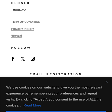
CLOSED
THURSDAY
TERM OF CONDITION
PRIVACY POLICY
運営会社
FOLLOW
EMAIL REGISTRATION
展示会情報等をご希望の場合はご登録ください
We use cookies on our website to give you the most relevant
experience by remembering your preferences and repeat
visits. By clicking “Accept”, you consent to the use of ALL the
cookies. .
Read More