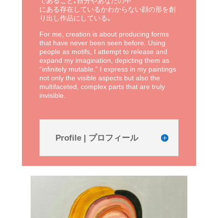
であること｡自分やあなたの中
にある存在しているかわからない顔の形を創
り出し作品にしている｡
For me, creation is about producing forms
that have never been seen before. Using
people as motifs, I attempt to release and
expand my imagination, depicting them as
“infinitely mutable.” I express in my paintings
not only the visible aspects but also the
multifaceted, complex parts that are truly
invisible.
Profile | プロフィール