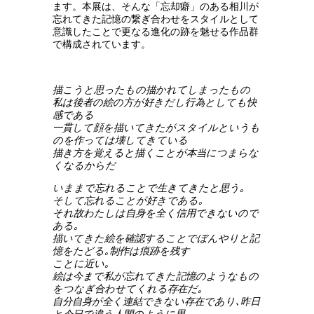
ます。本展は、そんな「忘却癖」のある相川が
忘れてきた記憶の繋ぎ合わせをスタイルとして
意識したことで更なる進化の跡を魅せる作品群
で構成されています。
描こうと思ったもの描かれてしまったもの
私は後者の絵の方が好きだし行為としても快
感である
一貫して顔を描いてきたがスタイルというも
のを作っては壊してきている
描き方を覚えると描くことが本当につまらな
くなるからだ
いままで忘れることで生きてきたと思う｡
そして忘れることが好きである｡
それ故わたしは自身を全く信用できないので
ある｡
描いてきた絵を確認することでぼんやりと記
憶をたどる｡制作は痕跡を残す
ことに近い｡
絵は今まで私が忘れてきた記憶のようなもの
をつなぎ合わせてくれる存在だ｡
自分自身が全く連結できない存在であり､昨日
と今日で違う人間のように思