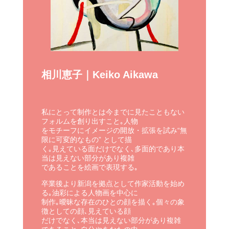
相川恵子｜Keiko Aikawa
私にとって制作とは今までに見たこともない
フォルムを創り出すこと｡人物
をモチーフにイメージの開放・拡張を試み“無
限に可変的なもの” として描
く｡見えている面だけでなく､多面的であり本
当は見えない部分があり複雑
であることを絵画で表現する｡
卒業後より新潟を拠点として作家活動を始め
る｡油彩による人物画を中心に
制作｡曖昧な存在のひとの顔を描く｡個々の象
徴としての顔､見えている顔
だけでなく､本当は見えない部分があり複雑