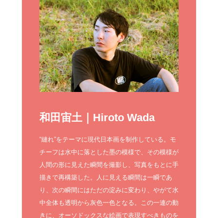
和田宙土｜Hiroto Wada
“縺れ”をテーマに現代日本画を制作している。モ
チーフは水中に落とした墨の模様で、その模様が
人間の形に見えた瞬間を撮影し、写真をもとに手
描きで再構築した。人に見える瞬間は一瞬であ
り、次の瞬間にはただの淀みに変わり、やがて水
中全体も透明から灰色一色となる。この一連の動
きに、オーソドックスな絵画で表現すべきものを