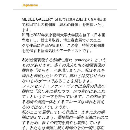
Japanese
MEDEL GALLERY SHUでは8月23日より9月4日ま
で和田宙土の初個展「縺れの肖像」を開催いたし
ます。
和田は2022年東京藝術大学大学院を修了（日本画
専攻）し、博士号取得。博士審査展でそのユニー
クな作品に注目が集まり、この度、待望の初個展
を開催する新進気鋭のアーティストです。
私が絵画表現する動機に縺れ（entangle）という
ものがあります。多くの先人たちが絵画表現の
根幹を「ゆらぎ」と表現しました。私はそれを
縺れと表現したいのです。縺れとは交じり合わ
ないものが一つであることを指します。
フィンセント・ファン・ゴッホは自身の作品の
根幹に「悲しみに暮れつつ、かつ喜びにあふれ
て」というテーマを持っています。この相反す
る感情の混然一体とするフレーズは縺れと言え
るのではないでしょうか。
私がここで展示している作品は、まさに次の瞬
間に消えてしまう、墨模様の一瞬を永遠のものに
するため、多くの時間を費やし制作していま
す。私たちは無限に続く時間のその一瞬に存在