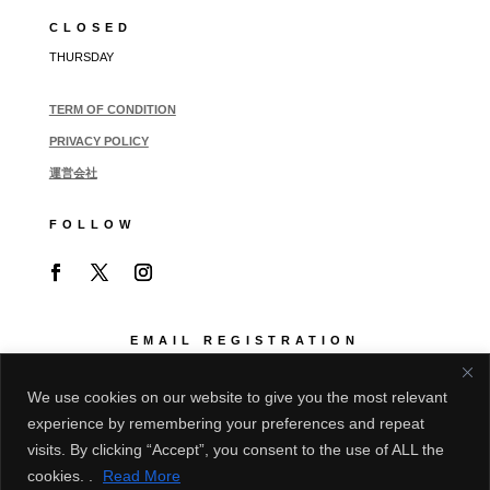
CLOSED
THURSDAY
TERM OF CONDITION
PRIVACY POLICY
運営会社
FOLLOW
EMAIL REGISTRATION
展示会情報等をご希望の場合はご登録ください
We use cookies on our website to give you the most relevant
experience by remembering your preferences and repeat
visits. By clicking “Accept”, you consent to the use of ALL the
cookies. .
Read More