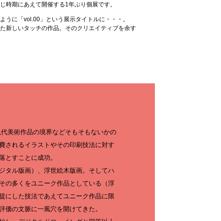
展示と同じ時期にあえて開催する1年ぶり個展です。
に「vol.00」という展示タイトルに・・・。
した新しいタッチの作品。そのクリエイティブを余す
代美術作品の境界などそもそもないかの
費されるイラストやその印刷技法に対す
落とすことに成功。
ジタル版画）、浮世絵木版画。そしてハ
その多くをユニーク作品としている（浮
提にした技法であえてユニーク作品に限
評価の文脈に一風穴を開けてきた。