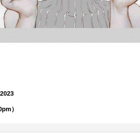
 2023
00pm）