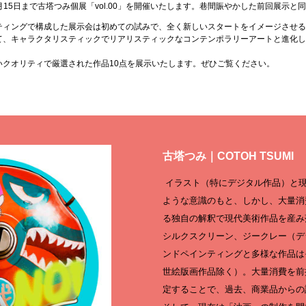
2023年1月15日まで古塔つみ個展「vol.00」を開催いたします。巷間賑やかした前回
ィングで構成した展示会は初めての試みで、全く新しいスタートをイメージさせるよう
て、キャラクタリスティックでリアリスティックなコンテンポラリーアートと進化
いクオリティで厳選された作品10点を展示いたします。ぜひご覧ください。
古塔つみ｜COTOH TSUMI
イラスト（特にデジタル作品）と現
ような意識のもと、しかし、大量消
る独自の解釈で現代美術作品を産み
シルクスクリーン、ジークレー（デ
ンドペインティングと多様な作品は
世絵版画作品除く）。大量消費を前
定することで、過去、商業品からの