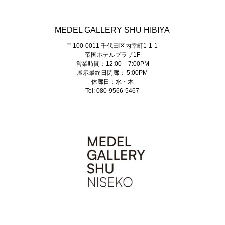
MEDEL GALLERY SHU HIBIYA
〒100-0011 千代田区内幸町1-1-1
帝国ホテルプラザ1F
営業時間：12:00 – 7:00PM
展示最終日閉廊： 5:00PM
休廊日：水・木
Tel: 080-9566-5467