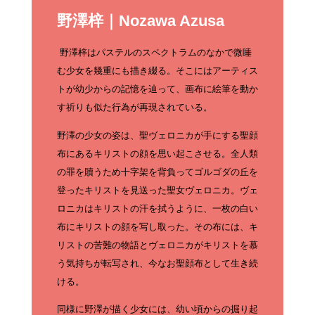
野澤梓｜Nozawa Azusa
野澤梓はパステルのスペクトラムのなかで微睡
む少女を幾重にも描き綴る。そこにはアーティス
トが幼少からの記憶を辿って、画布に絵筆を動か
す祈りも似た行為が再現されている。
野澤の少女の姿は、聖ヴェロニカが手にする聖顔
布にあるキリストの顔を思い起こさせる。全人類
の罪を贖うため十字架を背負ってゴルゴダの丘を
登ったキリストを見送った聖女ヴェロニカ。ヴェ
ロニカはキリストの汗を拭うように、一枚の白い
布にキリストの顔を写し取った。その布には、キ
リストの苦難の物語とヴェロニカがキリストを慕
う気持ちが転写され、今なお聖顔布として生き続
ける。
同様に野澤が描く少女には、幼い頃からの掘り起