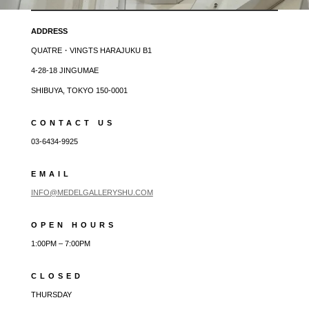
ADDRESS
QUATRE・VINGTS HARAJUKU B1
4-28-18 JINGUMAE
SHIBUYA, TOKYO 150-0001
CONTACT US
03-6434-9925
EMAIL
INFO@MEDELGALLERYSHU.COM
OPEN HOURS
1:00PM – 7:00PM
CLOSED
THURSDAY