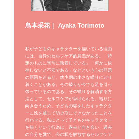
鳥本采花｜ Ayaka Torimoto
私が子どものキャラクターを描いている理由
には、自身のセルフケア的意義がある。「特
定のものに異常に執着している」「何かに依
存しないと不安である」などという心の問題
の原因を辿ると、幼少期の小さな蟠りに辿り
着くことがある。その蟠りが今でも足を引っ
張っているのである。その蟠りを解消する方
法として、セルフケアが挙げられる。蟠りに
向き合うため、子どもの姿をしたキャラクタ
ーに絵を通して幼少期にできなかったことを
行わせる。私にとって子どものキャラクター
を描くという行為は、過去と向き合い、過去
の自分を愛で、今の私を解放するセルフケア