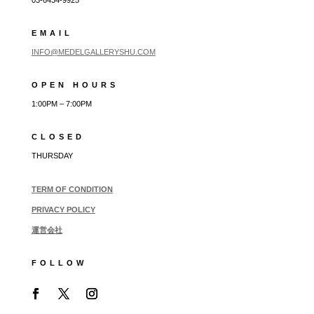
EMAIL
INFO@MEDELGALLERYSHU.COM
OPEN HOURS
1:00PM – 7:00PM
CLOSED
THURSDAY
TERM OF CONDITION
PRIVACY POLICY
運営会社
FOLLOW