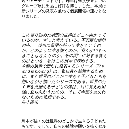
鋭のアーティストです。昨年は何度か東京での
グループ展に出品し好評を博しました。本展は
新シリーズの発表を兼ねて個展開催の運びとな
りました。
この張り詰めた状態の世界はどこへ向かって
いるのか。ずっと考えている。不安定な情勢
の中、一体何に希望を持って生きていくの
か。どのように生き抜くのか。我々がやるべ
きことはなんなのか。その問いに対する答え
のひとつを、私はこの展示で表明する。
今回の展示で新たに発表するシリーズ〈The
wind is blowing〉は、私自身を鼓舞するため
に、また世界のどこかで生きる子どもたちを
想いながら描いたシリーズである。世界の行
く末を見据える子どもの像は、目に見えぬ困
難に立ち向かうための、そして希望を見失わ
ないための狼煙である。
鳥本采花
鳥本が描くのは世界のどこかで生きる子どもた
ちです。そして、自らの経験や願いを描くセル