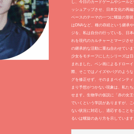
し、今日のカードゲームやシールと
ッシュアップさせ、日本文化の再編
ベースのテーマの一つに螺旋の形状
はDNAなど、種の存続という継承
ジを、私は自分の行っている、日本
れを現代のカルチャーとマージさせ
の継承的な活動に重ね合わせていま
少女をモチーフにしたシリーズは日
まれました。ペン画によるドローイ
際、そこではノイズやバグのような
グを修正せず、そのままペインティ
まり予想がつかない現象は、私たち
せます。生物学の仮説に「赤の女王
でいくという学説がありますが、こ
ない状況に対応し、適応することを
るいは螺旋のあり方を示しています