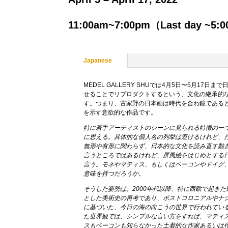
11:00am~7:00pm（Last day ~5:
Japanese
MEDEL GALLERY SHUでは4月5日〜5月
せることでリプロダクトするという、文化の継承的
す。つまり、古家野の日本画は時代を合わ鏡である
を示す意欲的な作品です。
特に若手アーティストのシーンに見られる特徴の一
に思える。具体的な個人名の列挙は避けるけれど、
無形や有形に関わらず、日本的な文化を読み直す動
言うところではあるけれど、屏風絵をはじめとする
言う。モネやマティス、もしくはベーコンやドイグ
意味を持つだろうか。
そうした姿勢は、2000年代以降、特に西欧で起き
とした美術史の再考であり、ポストコロニアルやナ
に基づいた、今日の海の向こうの世界で行われてい
た世界観では、シンプルな言い方をすれば、マティ
スもベーコンも知らなかった土着的な作家あるいは