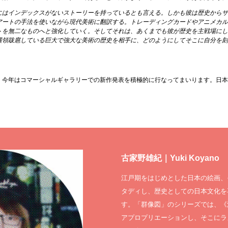
にはインデックスがないストーリーを持っているとも言える。しかも彼は歴史から
アートの手法を使いながら現代美術に翻訳する。トレーディングカードやアニメカ
トを無二なものへと強化していく。そしてそれは、あくまでも彼が歴史を主戦場に
横領跋扈している巨大で強大な美術の歴史を相手に、どのようにしてそこに自分を
、今年はコマーシャルギャラリーでの新作発表を積極的に行なってまいります。日
古家野雄紀｜Yuki Koyano
江戸期をはじめとした日本の絵画、
タディし、歴史としての日本文化を
す。「群像図」のシリーズでは、《
アプロプリエーションし、そこにラ