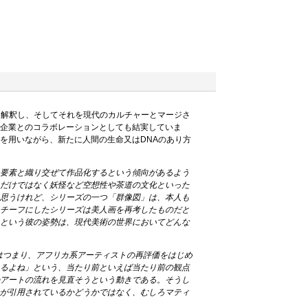
義し、再解釈し、そしてそれを現代のカルチャーとマージさ
舗企業とのコラボレーションとしても結実していま
を用いながら、新たに人間の生命又はDNAのあり方
る要素と織り交ぜて作品化するという傾向があるよう
れだけではなく妖怪など空想性や茶道の文化といった
と思うけれど、シリーズの一つ「群像図」は、本人も
モチーフにしたシリーズは美人画を再考したものだと
るという彼の姿勢は、現代美術の世界においてどんな
はつまり、アフリカ系アーティストの再評価をはじめ
あるよね」という、当たり前といえば当たり前の観点
のアートの流れを見直そうという動きである。そうし
論が引用されているかどうかではなく、むしろマティ
。