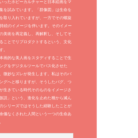
いったホビーカルチャーと日本絵画をマ
集を試みています。「群像図」は生命を
を取り入れていますが、一方でその螺旋
や持続のイメージを伴います。そのイメー
の美術を再定義し、再解釈し、そしてそ
ることでリプロダクトするという、文化
す。
本画的な美人画をスタディすることで生
ングをデジタルツールでパス化させた
、微妙なズレが発生します。私はそのバ
ングへと移りますが、そうしたバグ、つ
が生きている時代そのものをイメージさ
仮説」という、進化を止めた種から滅ん
のシリーズではそうした経験したことが
余儀なくされた人間という一つの生命あ
。