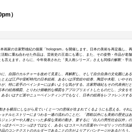
00pm）
17日まで日本画家の古家野雄紀の個展「hologram」を開催します。日本の美術を再定
な活動に重ね合わせた作品は、芸術史の王道にも通じ、また、その姿勢・作品が老
とも言えます。さらに、今年発表された「美人画シリーズ」さえも同様の解釈・手法
つに、自国のカルチャーを改めて見直し、再解釈し、そして自分自身の文化圏にあ
たとえば江戸や室町時代の日本絵画、あるいは浮世絵や絵巻、陶芸や木彫、いやそ
きが、特に若手のペインターには多いような気がする。古家野雄紀もその代表例だ
日本の絵画構図、とりわけ俯瞰的な構図をアプロプリエイトしたものだし、少女を
、あるいはナビ派やニューペインティングでもなく、日本の絵画をレファレンスす
た動きを横目にしながら見ていくと一つの意味が生まれてくるようにも思える。それ
ショナルヒストリーにまつわる一連の流れのことだ。「西欧以外にも美術の歴史は
るジェンダーや人種といった多様な美術の動き、要するに「白人の男性社会以外」
スっぽさベーコンっぽさではなく、あるいはコスースの言葉やバーゼリッツの方法
作品のコンテクストのホルダーであることの方がよりアドバンテージがあるだろう