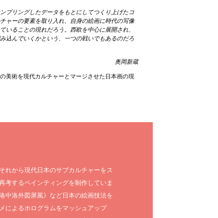
サンプリングしたデータをもとにしてつくり上げたコ
ルチャーの要素を取り入れ、自身の絵画に時代の写像
していることの現れだろう。西欧を中心に展開され、
刻み込んでいくかという、一つの戦いでもあるのだろ
奥岡新蔵
本の美術を現代カルチャーとマージさせた日本画の現
それから現代日本のサブカルチャーをス
再考するペインティングを制作していま
洛中洛外図屏風》など日本の絵画技法を
メによるホログラムをマッシュアップ